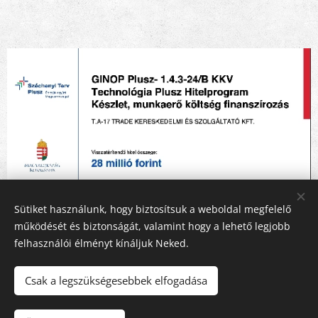
Sütiket használunk, hogy biztosítsuk a weboldal megfelelő
működését és biztonságát, valamint hogy a lehető legjobb
felhasználói élményt kínáljuk Neked.
Csak a legszükségesebbek elfogadása
© 2021 Sziluette papirzsebkendő Minden jog fenntartva.