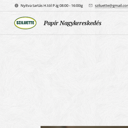
Nyitva tartás H.töl P.ig 08:00 - 16:00ig
sziluette@gmail.c
Papír Nagykereskedés