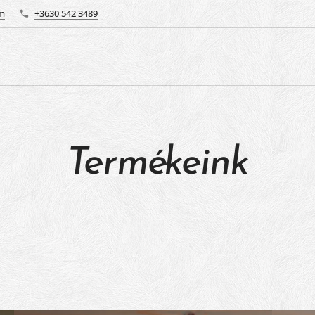
om
+3630 542 3489
Termékeink